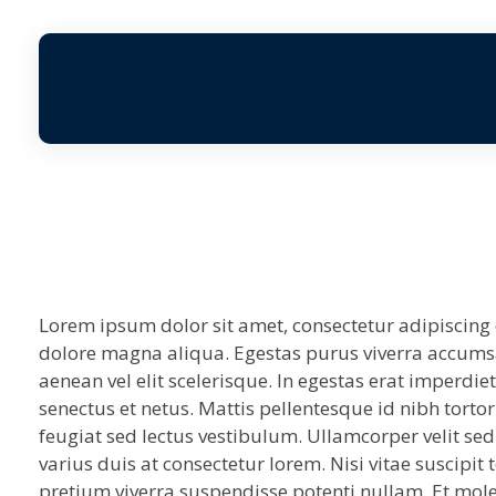
Agence Vemaro
Agence de location de personnel
Lorem ipsum dolor sit amet, consectetur adipiscing 
dolore magna aliqua. Egestas purus viverra accumsan
aenean vel elit scelerisque. In egestas erat imperdie
senectus et netus. Mattis pellentesque id nibh tortor
feugiat sed lectus vestibulum. Ullamcorper velit s
varius duis at consectetur lorem. Nisi vitae suscipit
pretium viverra suspendisse potenti nullam. Et molesti