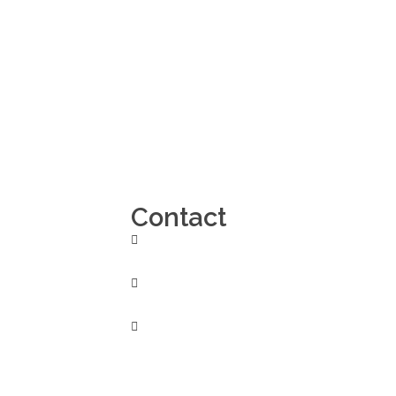
Contact
(514) 556-1326
info@vemaro.ca
1100 boul. Crémazie, Montréal, QC