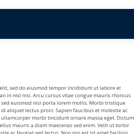
elit, sed do eiusmod tempor incididunt ut labore et
 in nisl nisi. Arcu cursus vitae congue mauris rhoncus
t sed euismod nisi porta lorem mollis. Morbi tristique
 id aliquet lectus proin. Sapien faucibus et molestie ac
ed ullamcorper morbi tincidunt ornare massa eget. Dictum
 tellus mauris a diam maecenas sed enim. Velit ut tortor
e ac feugiat sed lectus. Non nisi est sit amet facilisis