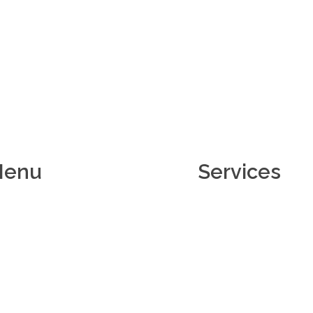
Menu
Services
CUEIL
SANTÉ
VENIR CANDIDAT
HÔTELLERIE
ECRUTEMENT
ENTRETIEN MÉNAGER
PROPOS
SÉCURITÉ